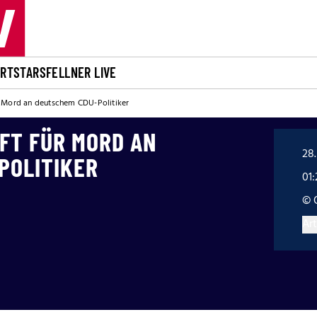
ORT
STARS
FELLNER LIVE
r Mord an deutschem CDU-Politiker
FT FÜR MORD AN
28.
POLITIKER
01
© 
Art