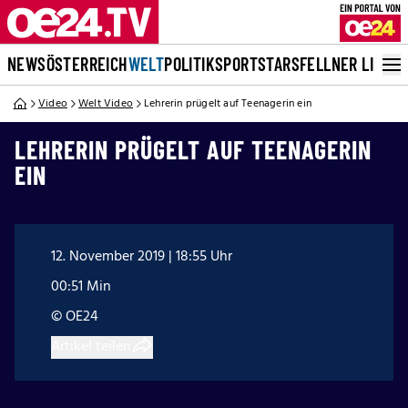
NEWS
ÖSTERREICH
WELT
POLITIK
SPORT
STARS
FELLNER LIVE
Video
Welt Video
Lehrerin prügelt auf Teenagerin ein
LEHRERIN PRÜGELT AUF TEENAGERIN
EIN
12. November 2019 | 18:55 Uhr
00:51 Min
© OE24
Artikel teilen