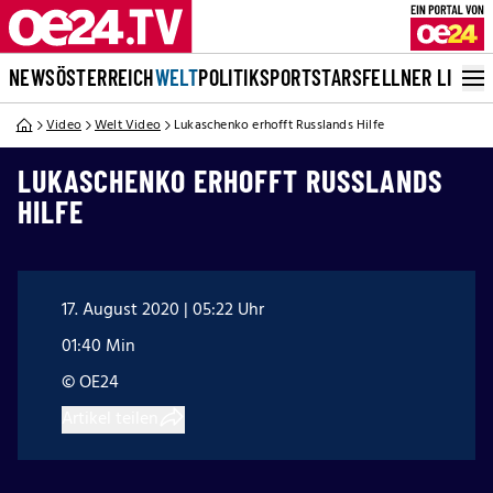
NEWS
ÖSTERREICH
WELT
POLITIK
SPORT
STARS
FELLNER LIVE
Video
Welt Video
Lukaschenko erhofft Russlands Hilfe
LUKASCHENKO ERHOFFT RUSSLANDS
HILFE
17. August 2020 | 05:22 Uhr
01:40 Min
© OE24
Artikel teilen