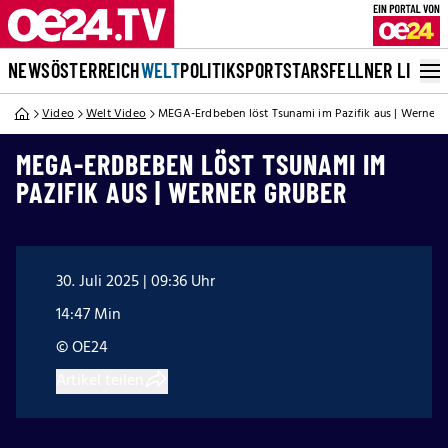
NEWS
ÖSTERREICH
WELT
POLITIK
SPORT
STARS
FELLNER LIVE
Video
Welt Video
MEGA-Erdbeben löst Tsunami im Pazifik aus | Werner 
MEGA-ERDBEBEN LÖST TSUNAMI IM
PAZIFIK AUS | WERNER GRUBER
30. Juli 2025 | 09:36 Uhr
14:47 Min
© OE24
Artikel teilen