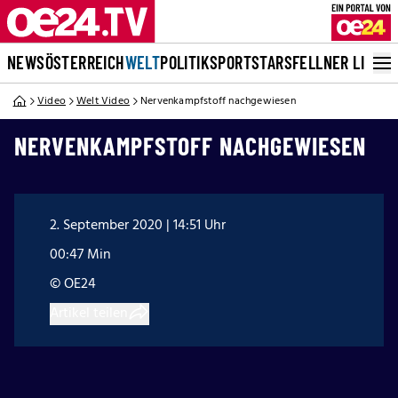
NEWS
ÖSTERREICH
WELT
POLITIK
SPORT
STARS
FELLNER LIVE
Video
Welt Video
Nervenkampfstoff nachgewiesen
NERVENKAMPFSTOFF NACHGEWIESEN
2. September 2020 | 14:51 Uhr
00:47 Min
© OE24
Artikel teilen