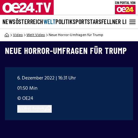
NEWS
ÖSTERREICH
WELT
POLITIK
SPORT
STARS
FELLNER LIVE
Video
Welt Video
Neue Horror-Umfragen für Trump
NEUE HORROR-UMFRAGEN FÜR TRUMP
6. Dezember 2022 | 16:31 Uhr
01:50 Min
© OE24
Artikel teilen