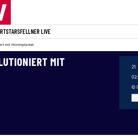
ORT
STARS
FELLNER LIVE
ert mit Hirnimplantat
LUTIONIERT MIT
21.
02:
© 
Art