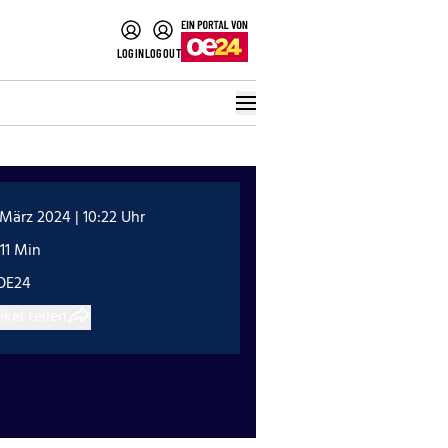
LOGIN
LOGOUT
 März 2024 | 10:22 Uhr
11 Min
OE24
ikel teilen