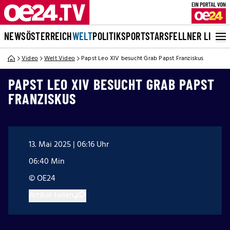
NEWS
ÖSTERREICH
WELT
POLITIK
SPORT
STARS
FELLNER LIVE
Video
Welt Video
Papst Leo XIV besucht Grab Papst Franziskus
PAPST LEO XIV BESUCHT GRAB PAPST
FRANZISKUS
13. Mai 2025 | 06:16 Uhr
06:40 Min
© OE24
Artikel teilen