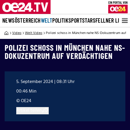
NEWS
ÖSTERREICH
WELT
POLITIK
SPORT
STARS
FELLNER LIVE
Video
Welt Video
Polizei schoss in München nahe NS-Dokuzentrum auf V
POLIZEI SCHOSS IN MÜNCHEN NAHE NS-
DOKUZENTRUM AUF VERDÄCHTIGEN
5. September 2024 | 08:31 Uhr
00:46 Min
© OE24
Artikel teilen