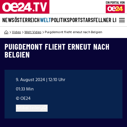
NEWS
ÖSTERREICH
WELT
POLITIK
SPORT
STARS
FELLNER LIVE
Video
Welt Video
Puigdemont flieht erneut nach Belgien
PUIGDEMONT FLIEHT ERNEUT NACH
BELGIEN
9. August 2024 | 12:10 Uhr
01:33 Min
© OE24
Artikel teilen