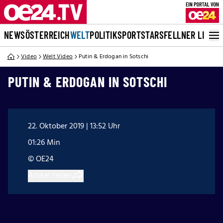
NEWS
ÖSTERREICH
WELT
POLITIK
SPORT
STARS
FELLNER LIVE
Video
Welt Video
Putin & Erdogan in Sotschi
PUTIN & ERDOGAN IN SOTSCHI
22. Oktober 2019 | 13:52 Uhr
01:26 Min
© OE24
Artikel teilen