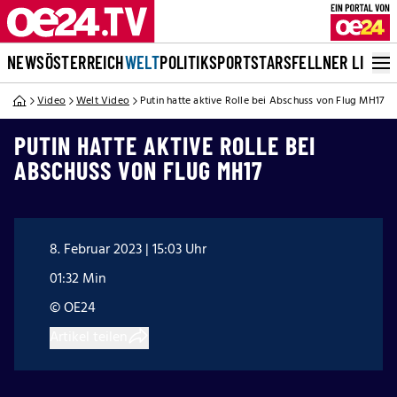
NEWS
ÖSTERREICH
WELT
POLITIK
SPORT
STARS
FELLNER LIVE
Video
Welt Video
Putin hatte aktive Rolle bei Abschuss von Flug MH17
PUTIN HATTE AKTIVE ROLLE BEI
ABSCHUSS VON FLUG MH17
8. Februar 2023 | 15:03 Uhr
01:32 Min
© OE24
Artikel teilen