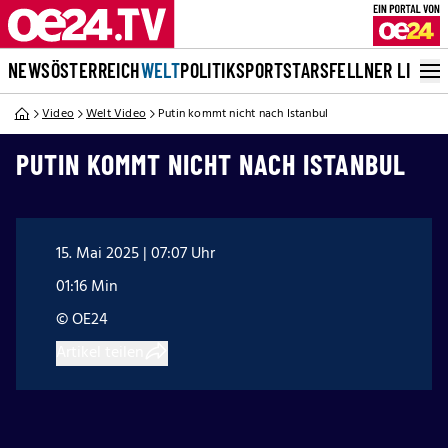
NEWS
ÖSTERREICH
WELT
POLITIK
SPORT
STARS
FELLNER LIVE
Video
Welt Video
Putin kommt nicht nach Istanbul
PUTIN KOMMT NICHT NACH ISTANBUL
15. Mai 2025 | 07:07 Uhr
01:16 Min
© OE24
Artikel teilen