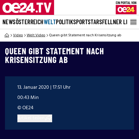
NEWS
ÖSTERREICH
WELT
POLITIK
SPORT
STARS
FELLNER LIVE
Video
Welt Video
Queen gibt Statement nach Krisensitzung ab
QUEEN GIBT STATEMENT NACH
KRISENSITZUNG AB
13. Januar 2020 | 17:51 Uhr
00:43 Min
© OE24
Artikel teilen