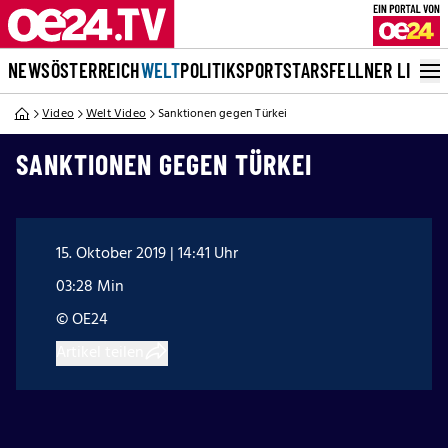
NEWS
ÖSTERREICH
WELT
POLITIK
SPORT
STARS
FELLNER LIVE
Video
Welt Video
Sanktionen gegen Türkei
SANKTIONEN GEGEN TÜRKEI
15. Oktober 2019 | 14:41 Uhr
03:28 Min
© OE24
Artikel teilen