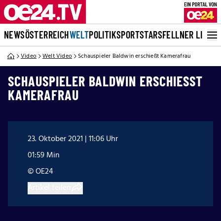
NEWS
ÖSTERREICH
WELT
POLITIK
SPORT
STARS
FELLNER LIVE
Video
Welt Video
Schauspieler Baldwin erschießt Kamerafrau
SCHAUSPIELER BALDWIN ERSCHIESST K
AMERAFRAU
23. Oktober 2021 | 11:06 Uhr
01:59 Min
© OE24
Artikel teilen