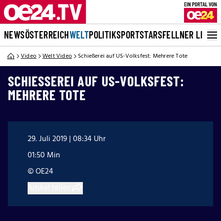
NEWS
ÖSTERREICH
WELT
POLITIK
SPORT
STARS
FELLNER LIVE
Video
Welt Video
Schießerei auf US-Volksfest: Mehrere Tote
SCHIESSEREI AUF US-VOLKSFEST: M
EHRERE TOTE
29. Juli 2019 | 08:34 Uhr
01:50 Min
© OE24
Artikel teilen