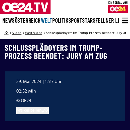
NEWS
ÖSTERREICH
WELT
POLITIK
SPORT
STARS
FELLNER LIVE
Video
Welt Video
Schlussplädoyers im Trump-Prozess beendet: Jury am 
SCHLUSSPLÄDOYERS IM TRUMP-
PROZESS BEENDET: JURY AM ZUG
29. Mai 2024 | 12:17 Uhr
02:52 Min
© OE24
Artikel teilen