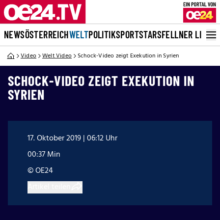
NEWS
ÖSTERREICH
WELT
POLITIK
SPORT
STARS
FELLNER LIVE
Video
Welt Video
Schock-Video zeigt Exekution in Syrien
SCHOCK-VIDEO ZEIGT EXEKUTION IN
SYRIEN
17. Oktober 2019 | 06:12 Uhr
00:37 Min
© OE24
Artikel teilen