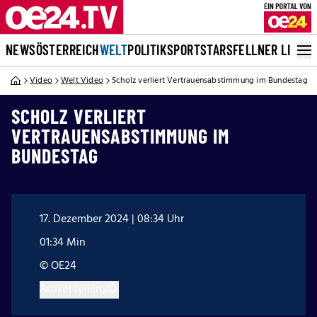
NEWS
ÖSTERREICH
WELT
POLITIK
SPORT
STARS
FELLNER LIVE
Video
Welt Video
Scholz verliert Vertrauensabstimmung im Bundestag
SCHOLZ VERLIERT
VERTRAUENSABSTIMMUNG IM
BUNDESTAG
17. Dezember 2024 | 08:34 Uhr
01:34 Min
© OE24
Artikel teilen