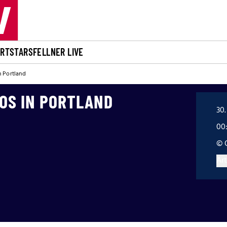
ORT
STARS
FELLNER LIVE
n Portland
OS IN PORTLAND
30.
00
© 
Art