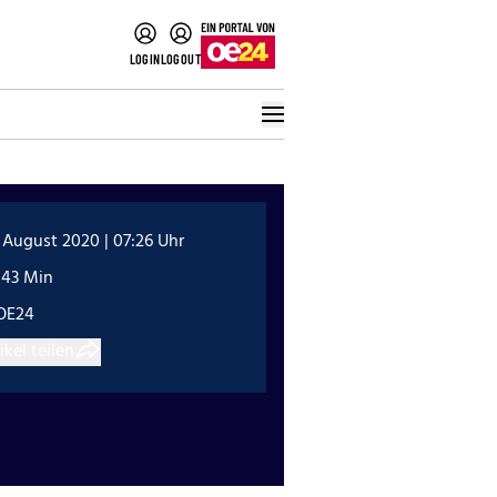
LOGIN
LOGOUT
 August 2020 | 07:26 Uhr
:43 Min
OE24
ikel teilen