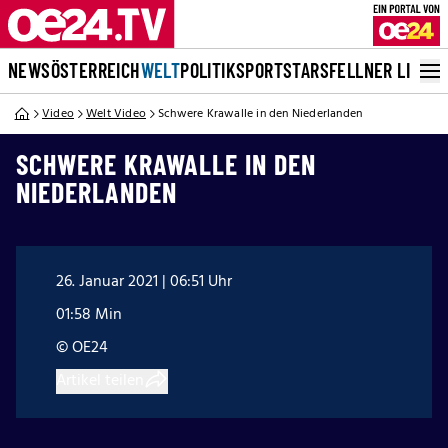
NEWS
ÖSTERREICH
WELT
POLITIK
SPORT
STARS
FELLNER LIVE
Video
Welt Video
Schwere Krawalle in den Niederlanden
SCHWERE KRAWALLE IN DEN
NIEDERLANDEN
26. Januar 2021 | 06:51 Uhr
01:58 Min
© OE24
Artikel teilen