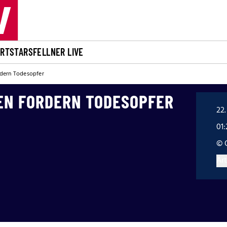
ORT
STARS
FELLNER LIVE
dern Todesopfer
EN FORDERN TODESOPFER
22.
01
© 
Art