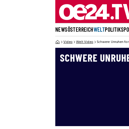
NEWS
ÖSTERREICH
WELT
POLITIK
SP
Video
Welt Video
Schwere Unruhen for
SCHWERE UNRUH