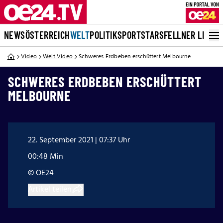
NEWS
ÖSTERREICH
WELT
POLITIK
SPORT
STARS
FELLNER LIVE
Video
Welt Video
Schweres Erdbeben erschüttert Melbourne
SCHWERES ERDBEBEN ERSCHÜTTERT
MELBOURNE
22. September 2021 | 07:37 Uhr
00:48 Min
© OE24
Artikel teilen