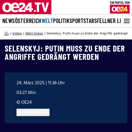
NEWS
ÖSTERREICH
WELT
POLITIK
SPORT
STARS
FELLNER LIVE
Video
Welt Video
Selenskyj: Putin muss zu Ende der Angriffe gedrängt 
SELENSKYJ: PUTIN MUSS ZU ENDE DER
ANGRIFFE GEDRÄNGT WERDEN
24. März 2025 | 11:36 Uhr
03:27 Min
© OE24
Artikel teilen