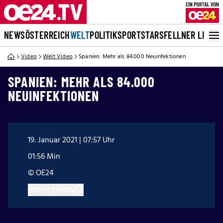
NEWS
ÖSTERREICH
WELT
POLITIK
SPORT
STARS
FELLNER LIVE
Video
Welt Video
Spanien: Mehr als 84.000 Neuinfektionen
SPANIEN: MEHR ALS 84.000
NEUINFEKTIONEN
19. Januar 2021 | 07:57 Uhr
01:56 Min
© OE24
Artikel teilen