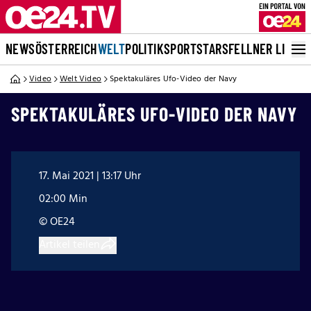
NEWS
ÖSTERREICH
WELT
POLITIK
SPORT
STARS
FELLNER LIVE
Video
Welt Video
Spektakuläres Ufo-Video der Navy
SPEKTAKULÄRES UFO-VIDEO DER NAVY
17. Mai 2021 | 13:17 Uhr
02:00 Min
© OE24
Artikel teilen