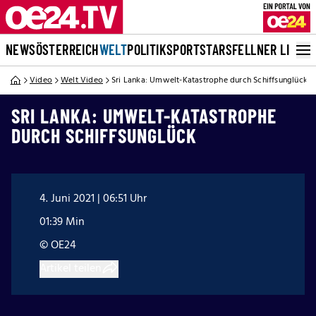
NEWS
ÖSTERREICH
WELT
POLITIK
SPORT
STARS
FELLNER LIVE
Video
Welt Video
Sri Lanka: Umwelt-Katastrophe durch Schiffsunglück
SRI LANKA: UMWELT-KATASTROPHE
DURCH SCHIFFSUNGLÜCK
4. Juni 2021 | 06:51 Uhr
01:39 Min
© OE24
Artikel teilen