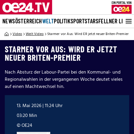
NEWS
ÖSTERREICH
WELT
POLITIK
SPORT
STARS
FELLNER LIVE
Video
Welt Video
Starmer vor Aus: Wird ER jetzt neuer Briten-Premier
STARMER VOR AUS: WIRD ER JETZT
NEUER BRITEN-PREMIER
Nach Absturz der Labour-Partei bei den Kommunal- und
Regionalwahlen in der vergangenen Woche deutet vieles
auf einen Machtwechsel hin.
13. Mai 2026 | 11:24 Uhr
03:20 Min
© OE24