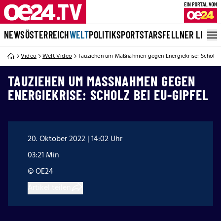
NEWS
ÖSTERREICH
WELT
POLITIK
SPORT
STARS
FELLNER LIVE
Video
Welt Video
Tauziehen um Maßnahmen gegen Energiekrise: Scholz b
TAUZIEHEN UM MASSNAHMEN GEGEN E
NERGIEKRISE: SCHOLZ BEI EU-GIPFEL
20. Oktober 2022 | 14:02 Uhr
03:21 Min
© OE24
Artikel teilen