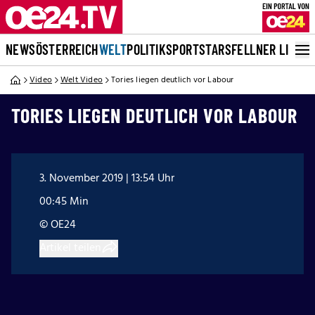
NEWS
ÖSTERREICH
WELT
POLITIK
SPORT
STARS
FELLNER LIVE
Video
Welt Video
Tories liegen deutlich vor Labour
TORIES LIEGEN DEUTLICH VOR LABOUR
3. November 2019 | 13:54 Uhr
00:45 Min
© OE24
Artikel teilen