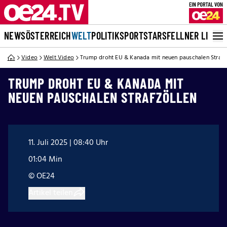
NEWS
ÖSTERREICH
WELT
POLITIK
SPORT
STARS
FELLNER LIVE
Video
Welt Video
Trump droht EU & Kanada mit neuen pauschalen Strafz
TRUMP DROHT EU & KANADA MIT
NEUEN PAUSCHALEN STRAFZÖLLEN
11. Juli 2025 | 08:40 Uhr
01:04 Min
© OE24
Artikel teilen