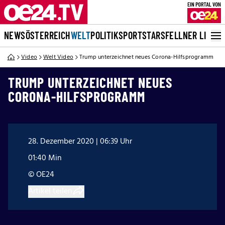
NEWS
ÖSTERREICH
WELT
POLITIK
SPORT
STARS
FELLNER LIVE
Video
Welt Video
Trump unterzeichnet neues Corona-Hilfsprogramm
TRUMP UNTERZEICHNET NEUES
CORONA-HILFSPROGRAMM
28. Dezember 2020 | 06:39 Uhr
01:40 Min
© OE24
Artikel teilen