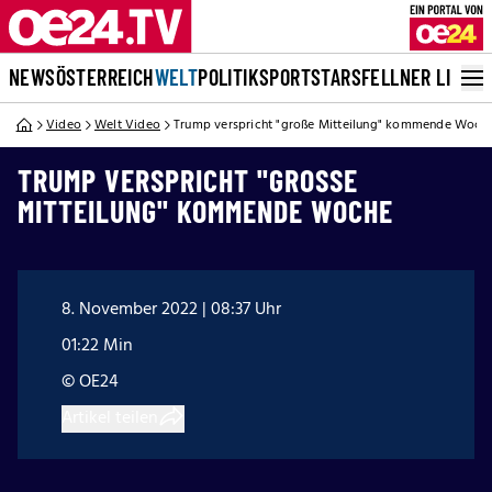
NEWS
ÖSTERREICH
WELT
POLITIK
SPORT
STARS
FELLNER LIVE
Video
Welt Video
Trump verspricht "große Mitteilung" kommende Woch
TRUMP VERSPRICHT "GROSSE M
ITTEILUNG" KOMMENDE WOCHE
8. November 2022 | 08:37 Uhr
01:22 Min
© OE24
Artikel teilen