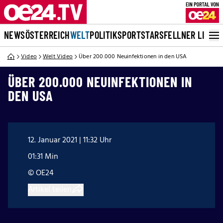
NEWS
ÖSTERREICH
WELT
POLITIK
SPORT
STARS
FELLNER LIVE
Video
Welt Video
Über 200.000 Neuinfektionen in den USA
ÜBER 200.000 NEUINFEKTIONEN IN
DEN USA
12. Januar 2021 | 11:32 Uhr
01:31 Min
© OE24
Artikel teilen