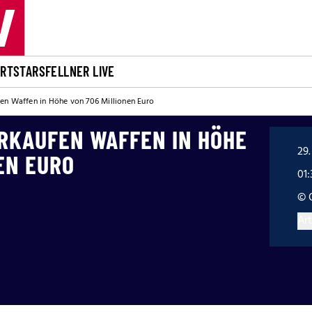
ORT
STARS
FELLNER LIVE
en Waffen in Höhe von 706 Millionen Euro
ERKAUFEN WAFFEN IN HÖHE
29.
EN EURO
01:
© 
Art