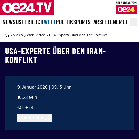
NEWS
ÖSTERREICH
WELT
POLITIK
SPORT
STARS
FELLNER LIVE
Video
Welt Video
USA-Experte über den Iran-Konflikt
USA-EXPERTE ÜBER DEN IRAN-
KONFLIKT
9. Januar 2020 | 09:15 Uhr
10:23 Min
© OE24
Artikel teilen