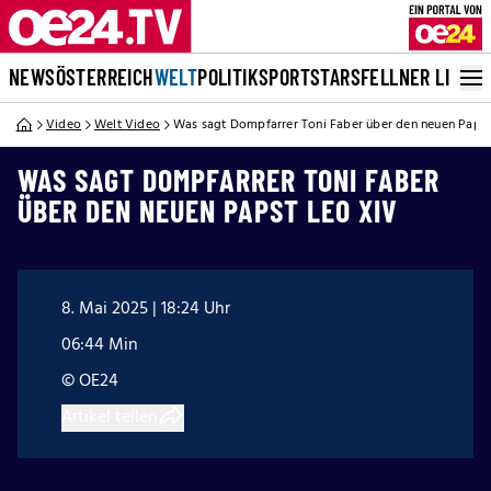
NEWS
ÖSTERREICH
WELT
POLITIK
SPORT
STARS
FELLNER LIVE
Video
Welt Video
Was sagt Dompfarrer Toni Faber über den neuen Papst
WAS SAGT DOMPFARRER TONI FABER
ÜBER DEN NEUEN PAPST LEO XIV
8. Mai 2025 | 18:24 Uhr
06:44 Min
© OE24
Artikel teilen