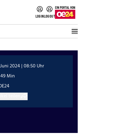
LOGIN
LOGOUT
 Juni 2024 | 08:50 Uhr
:49 Min
OE24
ikel teilen