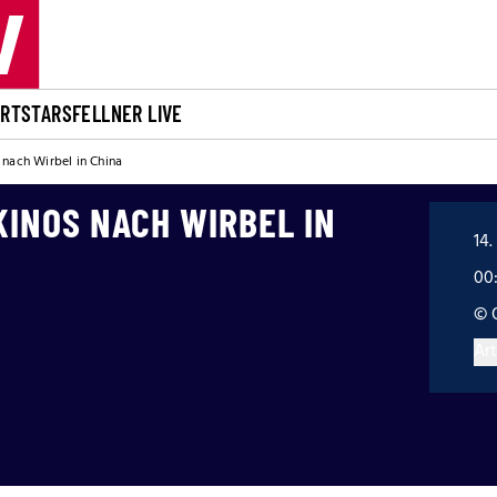
ORT
STARS
FELLNER LIVE
 nach Wirbel in China
KINOS NACH WIRBEL IN
14.
00
© 
Art