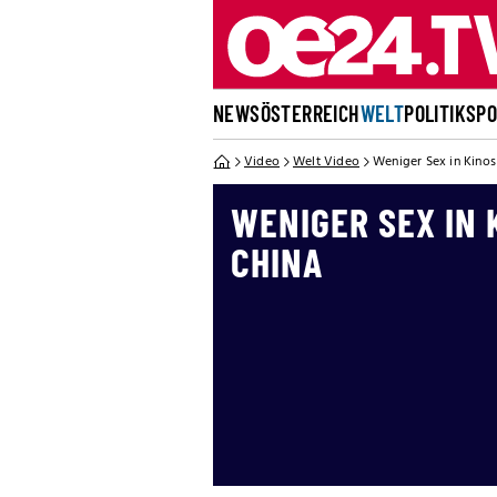
NEWS
ÖSTERREICH
WELT
POLITIK
SP
Video
Welt Video
Weniger Sex in Kinos
WENIGER SEX IN 
CHINA