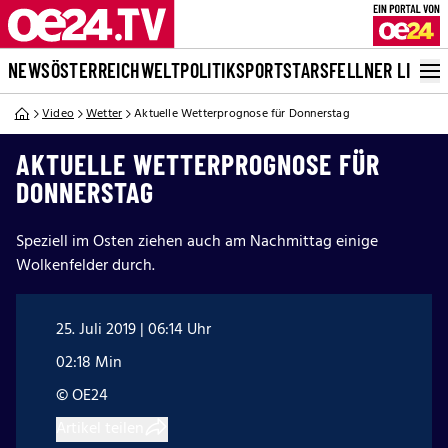
NEWS
ÖSTERREICH
WELT
POLITIK
SPORT
STARS
FELLNER LIVE
Video
Wetter
Aktuelle Wetterprognose für Donnerstag
AKTUELLE WETTERPROGNOSE FÜR
DONNERSTAG
Speziell im Osten ziehen auch am Nachmittag einige
Wolkenfelder durch.
25. Juli 2019 | 06:14 Uhr
02:18 Min
© OE24
Artikel teilen