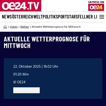
NEWS
ÖSTERREICH
WELT
POLITIK
SPORT
STARS
FELLNER LIVE
Video
Wetter
Aktuelle Wetterprognose für Mittwoch
AKTUELLE WETTERPROGNOSE FÜR
MITTWOCH
22. Oktober 2025 | 16:02 Uhr
01:20 Min
© OE24
Artikel teilen