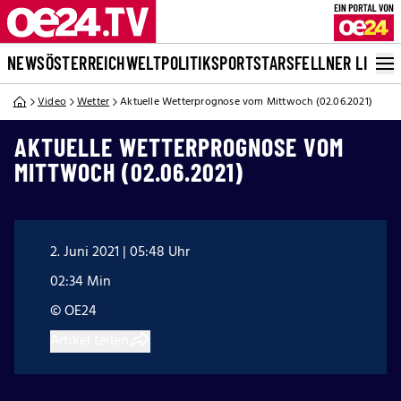
NEWS
ÖSTERREICH
WELT
POLITIK
SPORT
STARS
FELLNER LIVE
Video
Wetter
Aktuelle Wetterprognose vom Mittwoch (02.06.2021)
AKTUELLE WETTERPROGNOSE VOM
MITTWOCH (02.06.2021)
2. Juni 2021 | 05:48 Uhr
02:34 Min
© OE24
Artikel teilen