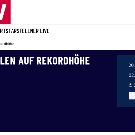
ORT
STARS
FELLNER LIVE
ekordhöhe
LEN AUF REKORDHÖHE
20.
02
© 
Art