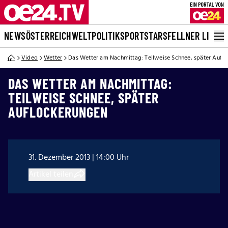
NEWS
ÖSTERREICH
WELT
POLITIK
SPORT
STARS
FELLNER LIVE
Video
Wetter
Das Wetter am Nachmittag: Teilweise Schnee, später Aufl
DAS WETTER AM NACHMITTAG:
TEILWEISE SCHNEE, SPÄTER
AUFLOCKERUNGEN
31. Dezember 2013 | 14:00 Uhr
Artikel teilen