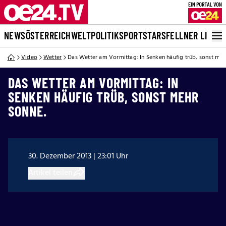
NEWS
ÖSTERREICH
WELT
POLITIK
SPORT
STARS
FELLNER LIVE
Video
Wetter
Das Wetter am Vormittag: In Senken häufig trüb, sonst meh
DAS WETTER AM VORMITTAG: IN
SENKEN HÄUFIG TRÜB, SONST MEHR
SONNE.
30. Dezember 2013 | 23:01 Uhr
Artikel teilen