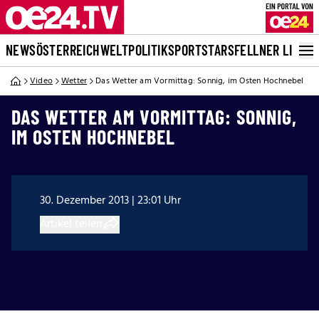
NEWS
ÖSTERREICH
WELT
POLITIK
SPORT
STARS
FELLNER LIVE
Video
Wetter
Das Wetter am Vormittag: Sonnig, im Osten Hochnebel
DAS WETTER AM VORMITTAG: SONNIG,
IM OSTEN HOCHNEBEL
30. Dezember 2013 | 23:01 Uhr
Artikel teilen