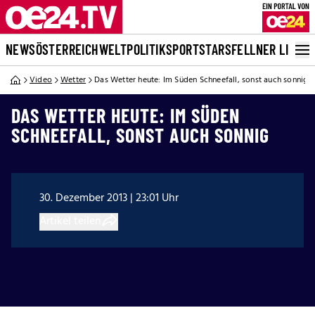
NEWS
ÖSTERREICH
WELT
POLITIK
SPORT
STARS
FELLNER LIVE
Video
Wetter
Das Wetter heute: Im Süden Schneefall, sonst auch sonnig
DAS WETTER HEUTE: IM SÜDEN
SCHNEEFALL, SONST AUCH SONNIG
30. Dezember 2013 | 23:01 Uhr
Artikel teilen