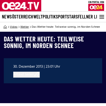
NEWS
ÖSTERREICH
WELT
POLITIK
SPORT
STARS
FELLNER LIVE
Video
Wetter
Das Wetter heute: Teilweise sonnig, im Norden Schnee
DAS WETTER HEUTE: TEILWEISE
SONNIG, IM NORDEN SCHNEE
30. Dezember 2013 | 23:01 Uhr
Artikel teilen