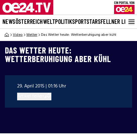
NEWS
ÖSTERREICH
WELT
POLITIK
SPORT
STARS
FELLNER LIVE
Video
Wetter
Das Wetter heute: Wetterberuhigung aber kühl
DAS WETTER HEUTE:
WETTERBERUHIGUNG ABER KÜHL
29. April 2015 | 01:16 Uhr
Artikel teilen