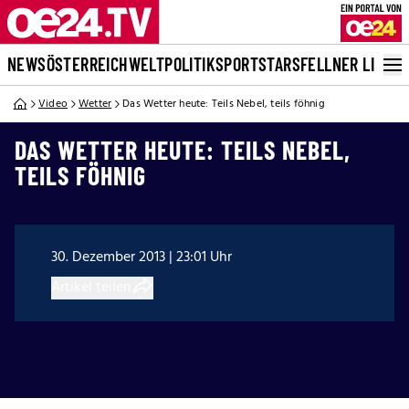
NEWS
ÖSTERREICH
WELT
POLITIK
SPORT
STARS
FELLNER LIVE
Video
Wetter
Das Wetter heute: Teils Nebel, teils föhnig
DAS WETTER HEUTE: TEILS NEBEL,
TEILS FÖHNIG
30. Dezember 2013 | 23:01 Uhr
Artikel teilen